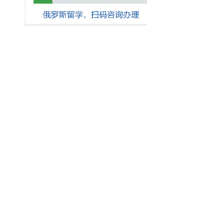
上一篇：
无
下一篇：
俄罗斯学历证书（毕业......