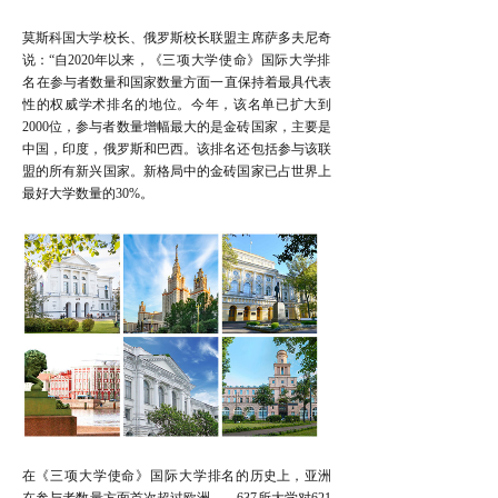
莫斯科国大学校长、俄罗斯校长联盟主席萨多夫尼奇
说：“自2020年以来，
《三项大学使命》国际大学排
名
在参与者数量和国家数量方面一直保持着最具代表
性的权威学术排名的地位。今年，该名单已扩大到
2000位，参与者数量增幅最大的是金砖国家，主要是
中国，印度，俄罗斯和巴西。该排名还包括参与该联
盟的所有新兴国家。新格局中的金砖国家已占世界上
最好大学数量的30%。
在
《三项大学使命》国际大学排名
的历史上，亚洲