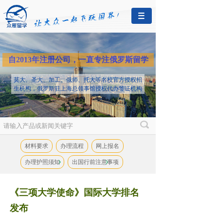
自2013年注册公司，一直专注俄罗斯留学
莫大、圣大、加工、俄师、托大等名校官方授权招
生机构，俄罗斯驻上海总领事馆授权代办签证机构
材料要求
办理流程
网上报名
办理护照须知
出国行前注意事项
《三项大学使命》国际大学排名
发布