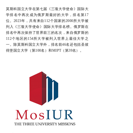
莫斯科国立大学在第七届《三项大学使命》国际大
学排名中再次成为俄罗斯最好的大学，排名第17
位。2023年，共有来自112个国家的2000所大学被
列入
《三项大学使命》国际大学排名榜
。俄罗斯在
排名中再次保持了世界前三的名次，来自俄罗斯的
112个地区的154所大学被列入世界上最佳大学之
一。除莫斯科国立大学外，排名前46名还包括圣彼
得堡国立大学（第100名）和MIPT（第39名）。